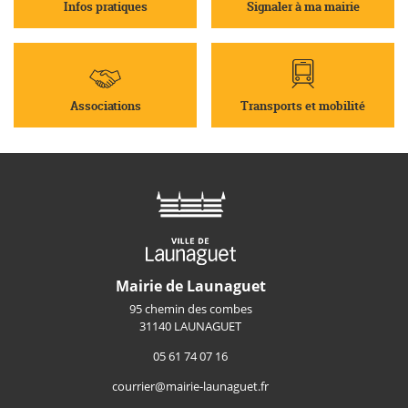
Infos pratiques
Signaler à ma mairie
Associations
Transports et mobilité
Mairie de Launaguet
95 chemin des combes
31140 LAUNAGUET
05 61 74 07 16
courrier@mairie-launaguet.fr