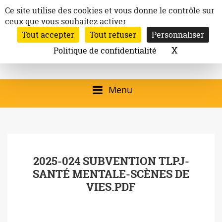
Aller
Panneau de gestion des cookies
Ce site utilise des cookies et vous donne le contrôle sur
au
ceux que vous souhaitez activer
Inscription à la newsletter
contenu
Tout accepter
Tout refuser
Personnaliser
Email:
Ville de
Site officiel de la
Rechercher
X
Masquer l
Politique de confidentialité
Rec
Mairie de
Launaguet
Launaguet (31140)
Menu
qui présente la ville,
le patrimoine, les
services, la
2025-024 SUBVENTION TLPJ-
programmation
SANTÉ MENTALE-SCÈNES DE
culturelle, la vie
VIES.PDF
associative,…