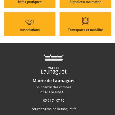
Infos pratiques
Signaler à ma mairie
Associations
Transports et mobilité
Mairie de Launaguet
95 chemin des combes
31140 LAUNAGUET
05 61 74 07 16
courrier@mairie-launaguet.fr