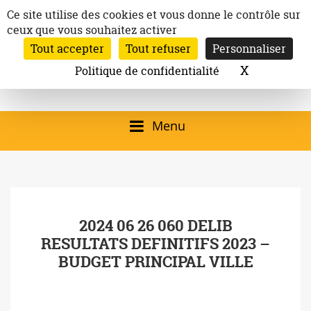
Aller
Panneau de gestion des cookies
Ce site utilise des cookies et vous donne le contrôle sur
au
ceux que vous souhaitez activer
Inscription à la newsletter
contenu
Tout accepter
Tout refuser
Personnaliser
Email:
Ville de
Site officiel de la
Rechercher
X
Masquer l
Politique de confidentialité
Rec
Mairie de
Launaguet
Launaguet (31140)
Menu
qui présente la ville,
le patrimoine, les
services, la
2024 06 26 060 DELIB
programmation
RESULTATS DEFINITIFS 2023 –
culturelle, la vie
BUDGET PRINCIPAL VILLE
associative,…