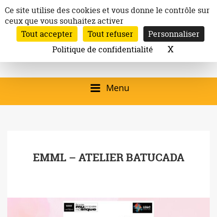
Aller
Panneau de gestion des cookies
Ce site utilise des cookies et vous donne le contrôle sur
au
ceux que vous souhaitez activer
Inscription à la newsletter
contenu
Tout accepter
Tout refuser
Personnaliser
Email:
Ville de
Site officiel de la
Rechercher
X
Masquer l
Politique de confidentialité
Rec
Mairie de
Launaguet
Launaguet (31140)
Menu
qui présente la ville,
le patrimoine, les
services, la
EMML – ATELIER BATUCADA
programmation
culturelle, la vie
associative,…