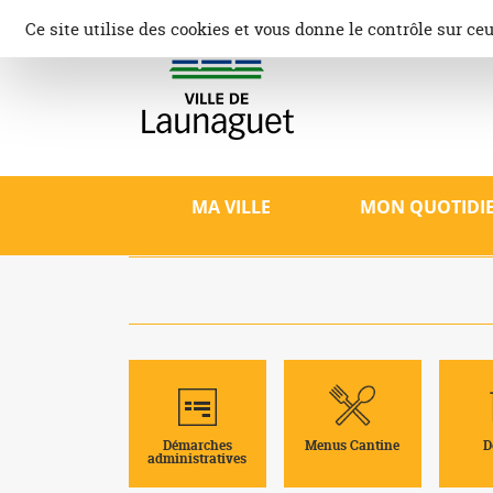
Aller
Panneau de gestion des cookies
Ce site utilise des cookies et vous donne le contrôle sur ce
au
contenu
Ville d
Site offici
patrimoine,
MA VILLE
MON QUOTIDI
Démarches
Menus Cantine
D
administratives