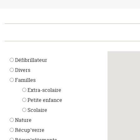
Défibrillateur
Divers
Familles
Extra-scolaire
Petite enfance
Scolaire
Nature
Récup'verre