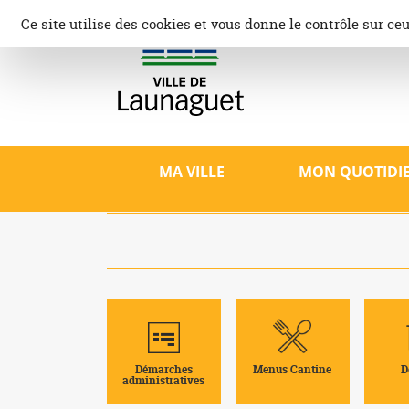
Aller
Panneau de gestion des cookies
Ce site utilise des cookies et vous donne le contrôle sur ce
au
contenu
Ville d
Site offici
patrimoine,
MA VILLE
MON QUOTIDI
Démarches
Menus Cantine
D
administratives