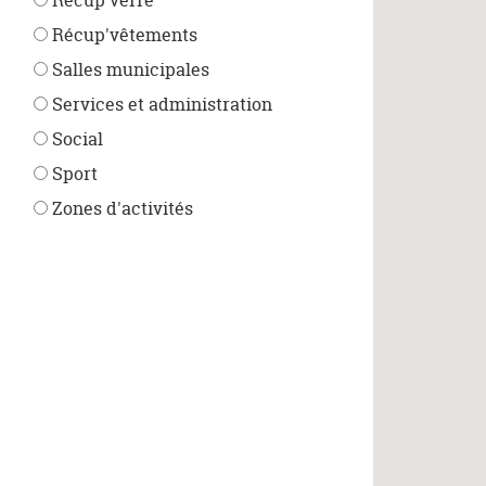
Récup'verre
Récup'vêtements
Salles municipales
Services et administration
Social
Sport
Zones d'activités