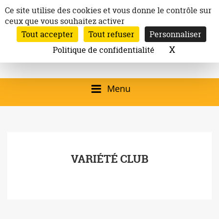
Aller
Panneau de gestion des cookies
Ce site utilise des cookies et vous donne le contrôle sur
au
ceux que vous souhaitez activer
Inscription à la newsletter
contenu
Tout accepter
Tout refuser
Personnaliser
Email:
Ville de
Site officiel de la
Rechercher
X
Masquer l
Politique de confidentialité
Rec
Mairie de
Launaguet
Launaguet (31140)
Menu
qui présente la ville,
le patrimoine, les
services, la
VARIÉTÉ CLUB
programmation
culturelle, la vie
associative,…