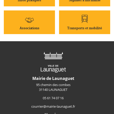
Infos pratiques
Signaler à ma mairie
Associations
Transports et mobilité
Mairie de Launaguet
95 chemin des combes
31140 LAUNAGUET
05 61 74 07 16
courrier@mairie-launaguet.fr