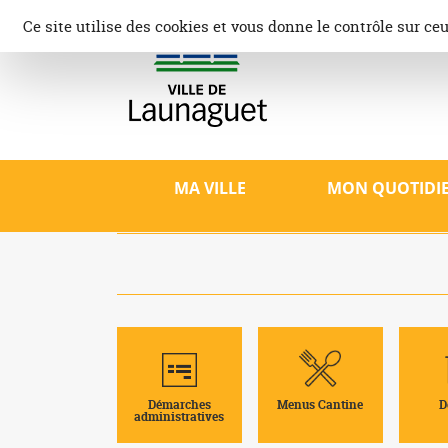
Aller
Panneau de gestion des cookies
Ce site utilise des cookies et vous donne le contrôle sur ce
au
contenu
Ville d
Site offici
patrimoine,
MA VILLE
MON QUOTIDI
Démarches
Menus Cantine
D
administratives