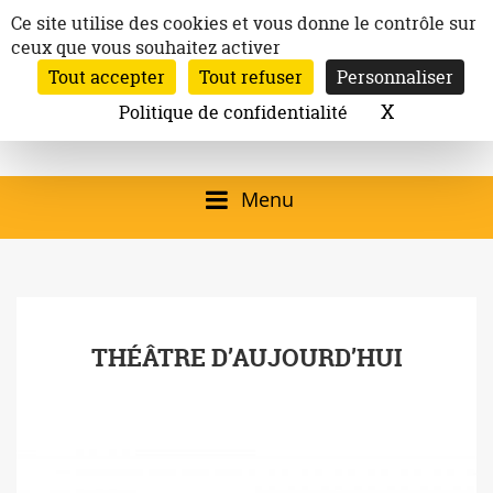
Aller
Panneau de gestion des cookies
Ce site utilise des cookies et vous donne le contrôle sur
au
ceux que vous souhaitez activer
Inscription à la newsletter
contenu
Tout accepter
Tout refuser
Personnaliser
Email:
Ville de
Site officiel de la
Rechercher
X
Masquer l
Politique de confidentialité
Rec
Mairie de
Launaguet
Launaguet (31140)
Menu
qui présente la ville,
le patrimoine, les
services, la
THÉÂTRE D’AUJOURD’HUI
programmation
culturelle, la vie
associative,…