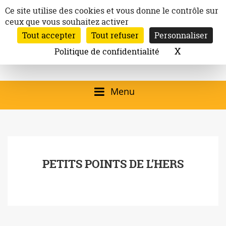
Aller
Panneau de gestion des cookies
Ce site utilise des cookies et vous donne le contrôle sur
au
ceux que vous souhaitez activer
Inscription à la newsletter
contenu
Tout accepter
Tout refuser
Personnaliser
Email:
Ville de
Site officiel de la
Rechercher
X
Masquer l
Politique de confidentialité
Rec
Mairie de
Launaguet
Launaguet (31140)
Menu
qui présente la ville,
le patrimoine, les
services, la
PETITS POINTS DE L’HERS
programmation
culturelle, la vie
associative,…