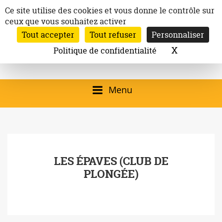
Aller
Panneau de gestion des cookies
Ce site utilise des cookies et vous donne le contrôle sur
au
ceux que vous souhaitez activer
Inscription à la newsletter
contenu
Tout accepter
Tout refuser
Personnaliser
Email:
Ville de
Site officiel de la
Rechercher
X
Masquer l
Politique de confidentialité
Rec
Mairie de
Launaguet
Launaguet (31140)
Menu
qui présente la ville,
le patrimoine, les
services, la
LES ÉPAVES (CLUB DE
programmation
PLONGÉE)
culturelle, la vie
associative,…