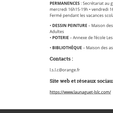
PERMANENCES
: Secrétariat au
mercredi 16h15-19h • vendredi 
Fermé pendant les vacances scol
•
DESSIN PEINTURE
– Maison des a
Adultes
•
POTERIE
– Annexe de l’école Les
•
BIBLIOTHÈQUE
– Maison des as
Contacts :
l.s.l.c@orange.fr
Site web et réseaux sociau
https://www.launaguet-lslc.com/