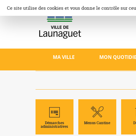
Aller
Panneau de gestion des cookies
Ce site utilise des cookies et vous donne le contrôle sur ce
au
contenu
Ville d
Site offici
patrimoine,
MA VILLE
MON QUOTIDI
Démarches
Menus Cantine
D
administratives