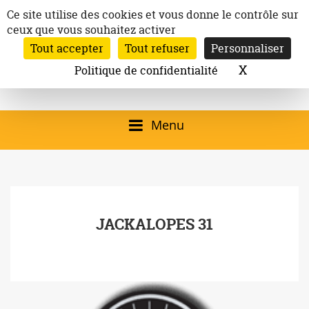
Aller
Panneau de gestion des cookies
Ce site utilise des cookies et vous donne le contrôle sur
au
ceux que vous souhaitez activer
Inscription à la newsletter
contenu
Tout accepter
Tout refuser
Personnaliser
Email:
Ville de
Site officiel de la
Rechercher
X
Masquer l
Politique de confidentialité
Rec
Mairie de
Launaguet
Launaguet (31140)
Menu
qui présente la ville,
le patrimoine, les
services, la
JACKALOPES 31
programmation
culturelle, la vie
associative,…