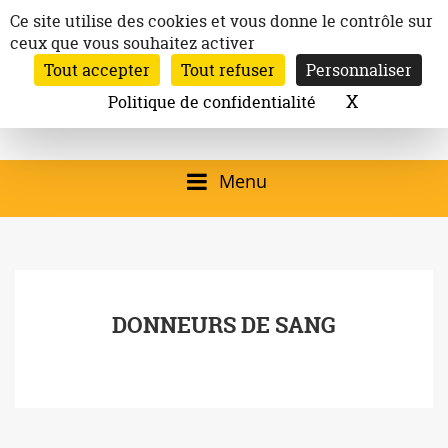
Aller
Panneau de gestion des cookies
Ce site utilise des cookies et vous donne le contrôle sur
au
ceux que vous souhaitez activer
Inscription à la newsletter
contenu
Tout accepter
Tout refuser
Personnaliser
Email:
Ville de
Site officiel de la
Rechercher
X
Masquer l
Politique de confidentialité
Rec
Mairie de
Launaguet
Launaguet (31140)
Menu
qui présente la ville,
le patrimoine, les
services, la
DONNEURS DE SANG
programmation
culturelle, la vie
associative,…