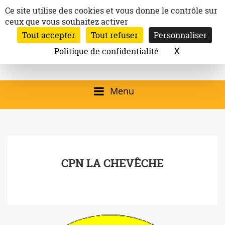
Aller
Panneau de gestion des cookies
Ce site utilise des cookies et vous donne le contrôle sur
au
ceux que vous souhaitez activer
Inscription à la newsletter
contenu
Tout accepter
Tout refuser
Personnaliser
Email:
Ville de
Site officiel de la
Rechercher
X
Masquer l
Politique de confidentialité
Rec
Mairie de
Launaguet
Launaguet (31140)
Menu
qui présente la ville,
le patrimoine, les
services, la
CPN LA CHEVÊCHE
programmation
culturelle, la vie
associative,…