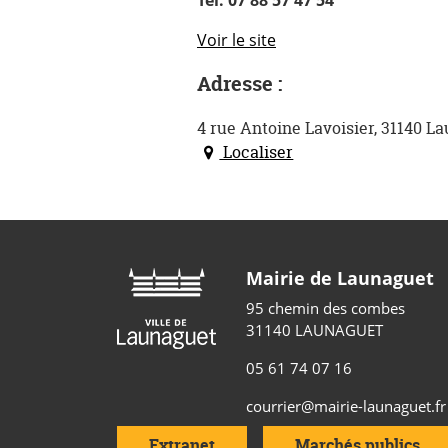
Tél. 07 88 57 47 54
Voir le site
Adresse :
4 rue Antoine Lavoisier, 31140 L
Localiser
Mairie de Launaguet
95 chemin des combes
31140 LAUNAGUET
05 61 74 07 16
courrier@mairie-launaguet.fr
Extranet
Marchés publics