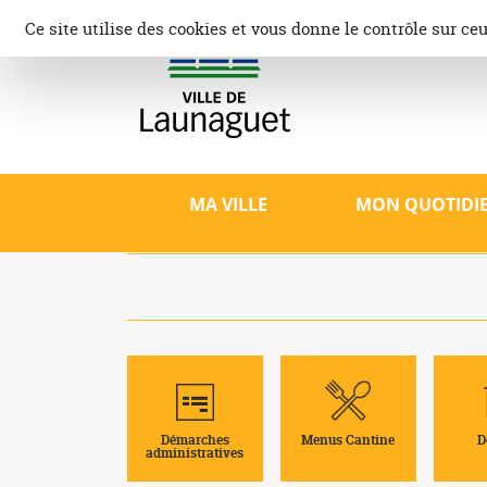
Aller
Panneau de gestion des cookies
Ce site utilise des cookies et vous donne le contrôle sur ce
au
contenu
Ville d
Site offici
patrimoine,
MA VILLE
MON QUOTIDI
Démarches
Menus Cantine
D
administratives