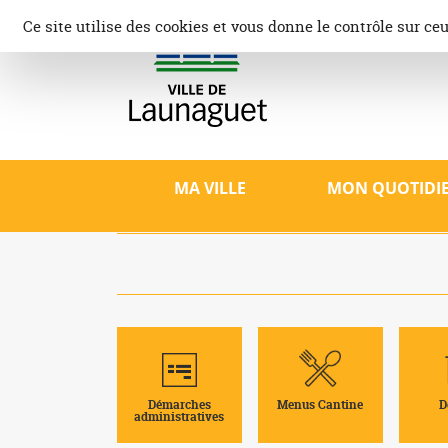
Aller
Panneau de gestion des cookies
Ce site utilise des cookies et vous donne le contrôle sur ce
au
contenu
Ville d
Site offici
patrimoine,
MA VILLE
MON QUOTIDI
Démarches
Menus Cantine
D
administratives