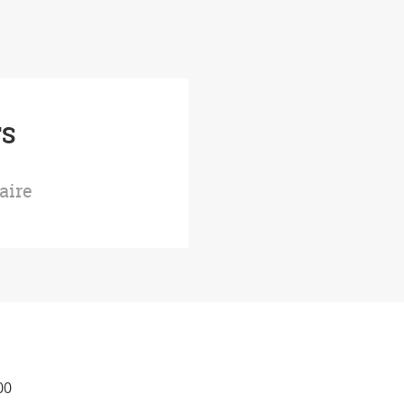
TS
aire
00