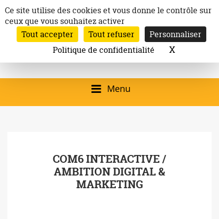
Aller
Panneau de gestion des cookies
Ce site utilise des cookies et vous donne le contrôle sur
au
ceux que vous souhaitez activer
Inscription à la newsletter
contenu
Tout accepter
Tout refuser
Personnaliser
Email:
Ville de
Site officiel de la
Rechercher
X
Masquer l
Politique de confidentialité
Rec
Mairie de
Launaguet
Launaguet (31140)
Menu
qui présente la ville,
le patrimoine, les
services, la
COM6 INTERACTIVE /
programmation
AMBITION DIGITAL &
culturelle, la vie
MARKETING
associative,…